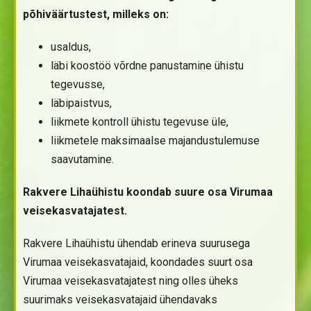
põhiväärtustest, milleks on:
usaldus,
läbi koostöö võrdne panustamine ühistu
tegevusse,
läbipaistvus,
liikmete kontroll ühistu tegevuse üle,
liikmetele maksimaalse majandustulemuse
saavutamine.
Rakvere Lihaühistu koondab suure osa Virumaa
veisekasvatajatest.
Rakvere Lihaühistu ühendab erineva suurusega
Virumaa veisekasvatajaid, koondades suurt osa
Virumaa veisekasvatajatest ning olles üheks
suurimaks veisekasvatajaid ühendavaks