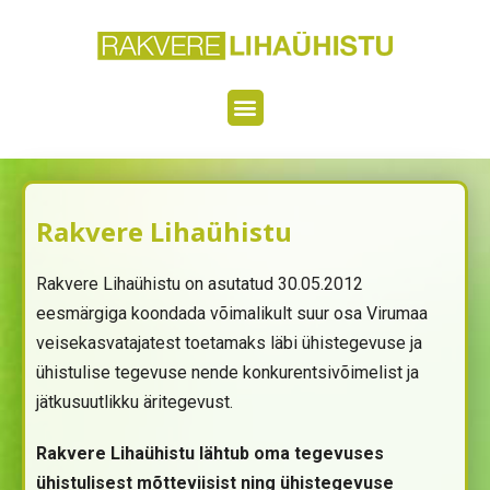
Rakvere Lihaühistu
Rakvere Lihaühistu on asutatud 30.05.2012
eesmärgiga koondada võimalikult suur osa Virumaa
veisekasvatajatest toetamaks läbi ühistegevuse ja
ühistulise tegevuse nende konkurentsivõimelist ja
jätkusuutlikku äritegevust.
Rakvere Lihaühistu lähtub oma tegevuses
ühistulisest mõtteviisist ning ühistegevuse