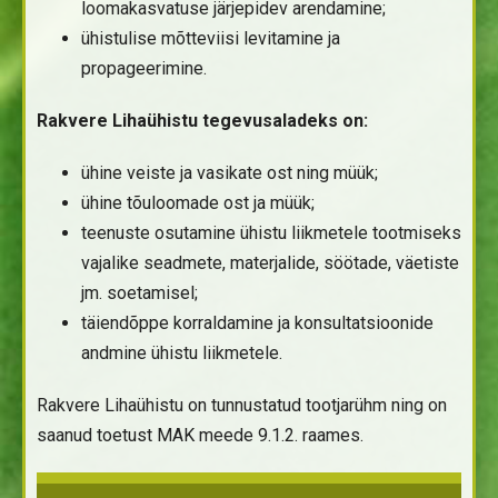
loomakasvatuse järjepidev arendamine;
ühistulise mõtteviisi levitamine ja
propageerimine.
Rakvere Lihaühistu tegevusaladeks on:
ühine veiste ja vasikate ost ning müük;
ühine tõuloomade ost ja müük;
teenuste osutamine ühistu liikmetele tootmiseks
vajalike seadmete, materjalide, söötade, väetiste
jm. soetamisel;
täiendõppe korraldamine ja konsultatsioonide
andmine ühistu liikmetele.
Rakvere Lihaühistu on tunnustatud tootjarühm ning on
saanud toetust MAK meede 9.1.2. raames.