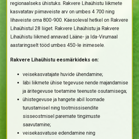
regionaalseks ühistuks. Rakvere Lihaühistu liikmete
kasvatatav piimaveiste arv on umbes 4 700 ning
lihaveiste oma 800-900. Käesoleval hetkel on Rakvere
Lihaühistul 28 liiget. Rakvere Lihaühistu ja Rakvere
Lihaühistu liikmed annavad Lääne- ja Ida-Virumaal
aastaringselt tööd umbes 450-le inimesele.
Rakvere Lihaühistu eesmärkideks on:
veisekasvatajate huvide ühendamine;
läbi liikmete ühise tegevuse nende majandamise
ja äritegevuse toetamine teenuste osutamisega;
ühistegevuse ja hangete abil loomade
turustamisel ning tootmissisendite
sisseostmisel paremate tingimuste
saavutamine;
veisekasvatuse edendamine ning